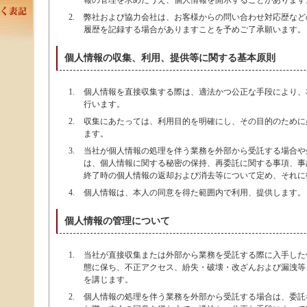
報の管理を求めたうえ、個人情報を開示することがあります
弊社および協力会社は、お客様からの問い合わせ対応歴など
履歴を記録する場合がありますことを予めご了承願います。
個人情報の収集、利用、提供等に関する基本原則
個人情報を直接収集する際は、適法かつ公正な手段により、
行います。
収集にあたっては、利用目的を明確にし、その目的のために
ます。
当社が個人情報の処理を伴う業務を外部から受託する場合や
は、個人情報に関する秘密の保持、再委託に関する事項、事
終了時の個人情報の返却および消去等について定め、それに
個人情報は、本人の同意を得た範囲内で利用、提供します。
個人情報の管理について
当社が直接収集または外部から業務を受託する際に入手した
態に保ち、不正アクセス、紛失・破壊・改ざんおよび漏洩等
を講じます。
個人情報の処理を伴う業務を外部から受託する場合は、委託